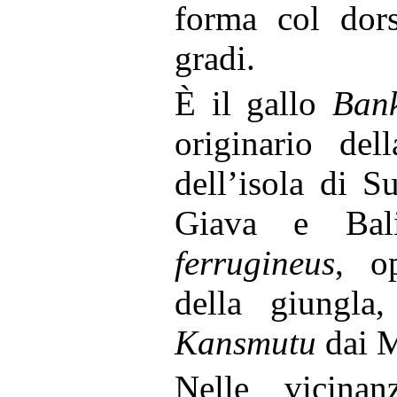
forma col dor
gradi.
È il gallo
Ban
originario del
dell’isola di S
Giava e Bal
ferrugineus
, o
della giungl
Kansmutu
dai M
Nelle vicinan