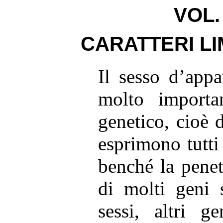
VOL.
CARATTERI LI
Il sesso d’app
molto import
genetico, cioè 
esprimono tutti g
benché la penet
di molti geni 
sessi, altri g