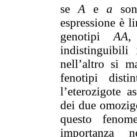
se
A
e
a
sono
espressione è li
genotipi
AA
indistinguibil
nell’altro si 
fenotipi dist
l’eterozigote 
dei due omozig
questo fenom
importanza n