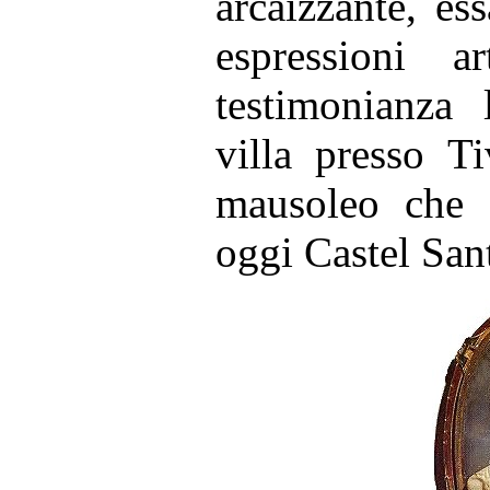
arcaizzante, es
espressioni a
testimonianza 
villa presso T
mausoleo che s
oggi Castel San