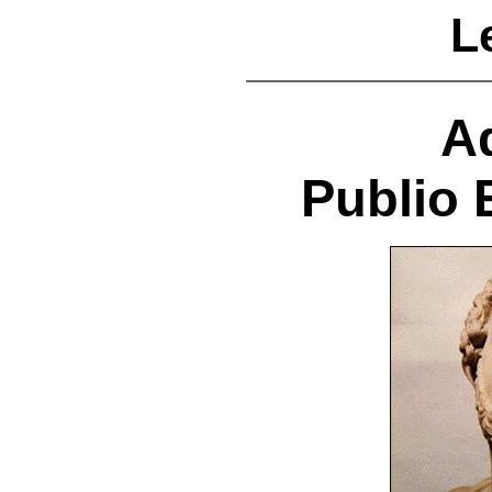
L
A
Publio 