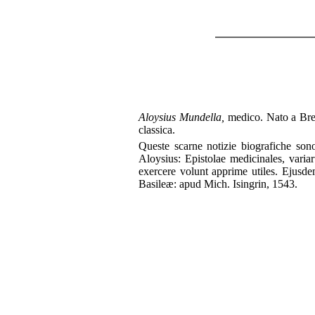
Aloysius Mundella,
medico. Nato a Bres
classica.
Queste scarne notizie biografiche son
Aloysius: Epistolae medicinales, vari
exercere volunt apprime utiles. Ejusd
Basileæ: apud Mich. Isingrin, 1543.