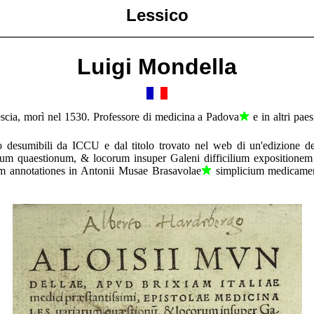
Lessico
Luigi Mondella
cia, morì nel 1530. Professore di medicina a Padova
e in altri paes
o desumibili da ICCU e dal titolo trovato nel web di un'edizione d
arum quaestionum, & locorum insuper Galeni difficilium expositione
em annotationes in Antonii Musae Brasavolae
simplicium medicamen