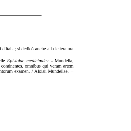
i d'Italia; si dedicò anche alla letteratura
elle
Epistolae medicinales
: - Mundella,
m continentes, omnibus qui veram artem
torum examen. / Aloisii Mundellae. --