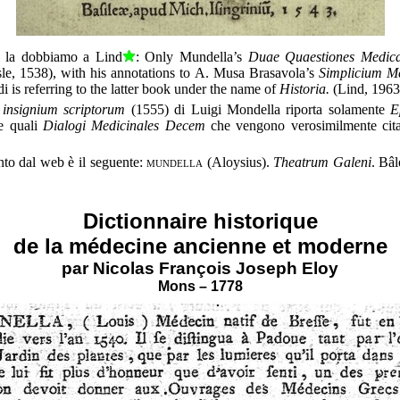
ca la dobbiamo a Lind
:
Only Mundella’s
Duae Quaestiones Medi
le, 1538), with his annotations to A. Musa Brasavola’s
Simplicium M
 is referring to the latter book under the name of
Historia.
(Lind, 1963
insignium scriptorum
(1555)
di Luigi Mondella riporta solamente
E
re quali
Dialogi Medicinales Decem
che vengono verosimilmente cita
nto dal web è il seguente:
mundella
(Aloysius).
Theatrum Galeni
. Bâl
Dictionnaire historique
de la médecine ancienne et moderne
par Nicolas François Joseph Eloy
Mons – 1778