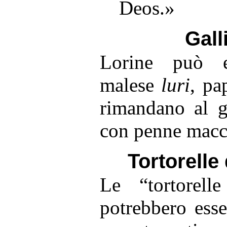
Deos.»
Gall
Lorine può e
malese
luri
, pa
rimandano al 
con penne macch
Tortorelle 
L
e “tortorell
potrebbero ess