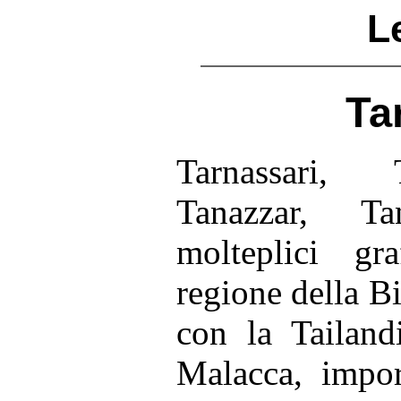
L
Ta
Tarnassari, 
Tanazzar, T
molteplici gr
regione della B
con la Tailand
Malacca, impor