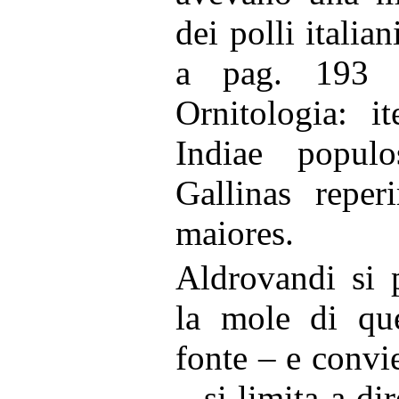
dei polli italian
a pag. 193 
Ornitologia: i
Indiae popul
Gallinas reperi
maiores.
Aldrovandi si p
la mole di que
fonte – e convi
– si limita a dir