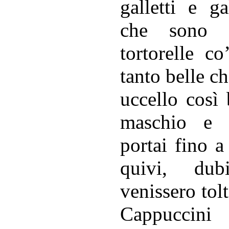
galletti e g
che sono 
tortorelle c
tanto belle c
uccello così 
maschio e 
portai fino 
quivi, du
venissero tolt
Cappuccini